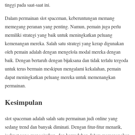
tinggi pada saat-saat ini.
Dalam permainan slot spaceman, keberuntungan memang
memegang peranan yang penting. Namun, pemain juga perlu
memiliki strategi yang baik untuk meningkatkan peluang
kemenangan mereka. Salah satu strategi yang kerap digunakan
oleh pemain adalah dengan mengelola modal mereka dengan
baik. Dengan bertaruh dengan bijaksana dan tidak terlalu tergoda
untuk terus bermain meskipun mengalami kekalahan, pemain
dapat meningkatkan peluang mereka untuk memenangkan
permainan.
Kesimpulan
slot spaceman adalah salah satu permainan judi online yang
sedang trend dan banyak diminati. Dengan fitur-fitur menarik,