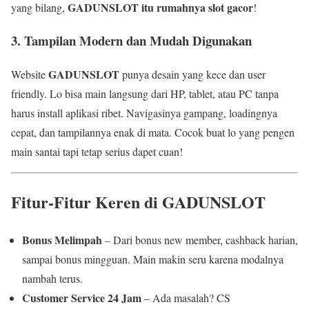
GADUNSLOT itu rumahnya slot gacor
yang bilang,
!
3. Tampilan Modern dan Mudah Digunakan
GADUNSLOT
Website
punya desain yang kece dan user
friendly. Lo bisa main langsung dari HP, tablet, atau PC tanpa
harus install aplikasi ribet. Navigasinya gampang, loadingnya
cepat, dan tampilannya enak di mata. Cocok buat lo yang pengen
main santai tapi tetap serius dapet cuan!
Fitur-Fitur Keren di GADUNSLOT
Bonus Melimpah
– Dari bonus new member, cashback harian,
sampai bonus mingguan. Main makin seru karena modalnya
nambah terus.
Customer Service 24 Jam
– Ada masalah? CS