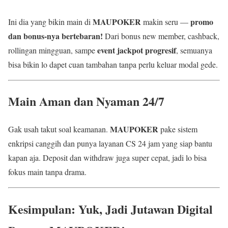
MAUPOKER
promo
Ini dia yang bikin main di
makin seru —
dan bonus-nya bertebaran!
Dari bonus new member, cashback,
event jackpot progresif
rollingan mingguan, sampe
, semuanya
bisa bikin lo dapet cuan tambahan tanpa perlu keluar modal gede.
Main Aman dan Nyaman 24/7
MAUPOKER
Gak usah takut soal keamanan.
pake sistem
enkripsi canggih dan punya layanan CS 24 jam yang siap bantu
kapan aja. Deposit dan withdraw juga super cepat, jadi lo bisa
fokus main tanpa drama.
Kesimpulan: Yuk, Jadi Jutawan Digital