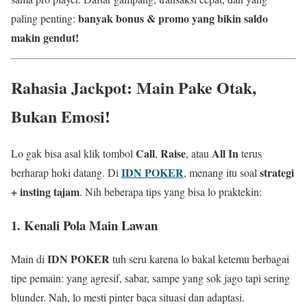
banyak bonus & promo yang bikin saldo
paling penting:
makin gendut!
Rahasia Jackpot: Main Pake Otak,
Bukan Emosi!
Call
Raise
All In
Lo gak bisa asal klik tombol
,
, atau
terus
IDN POKER
strategi
berharap hoki datang. Di
, menang itu soal
+ insting tajam
. Nih beberapa tips yang bisa lo praktekin:
1.
Kenali Pola Main Lawan
IDN POKER
Main di
tuh seru karena lo bakal ketemu berbagai
tipe pemain: yang agresif, sabar, sampe yang sok jago tapi sering
blunder. Nah, lo mesti pinter baca situasi dan adaptasi.