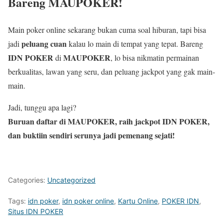
Bareng MAUPOKER!
Main poker online sekarang bukan cuma soal hiburan, tapi bisa
peluang cuan
jadi
kalau lo main di tempat yang tepat. Bareng
IDN POKER
MAUPOKER
di
, lo bisa nikmatin permainan
berkualitas, lawan yang seru, dan peluang jackpot yang gak main-
main.
Jadi, tunggu apa lagi?
Buruan daftar di MAUPOKER, raih jackpot IDN POKER,
dan buktiin sendiri serunya jadi pemenang sejati!
Categories:
Uncategorized
Tags:
idn poker
,
idn poker online
,
Kartu Online
,
POKER IDN
,
Situs IDN POKER