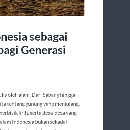
nesia sebagai
bagi Generasi
lis oleh alam. Dari Sabang hingga
rita tentang gunung yang menjulang,
rbisik lirih, serta desa-desa yang
 alam Indonesia bukan sekadar