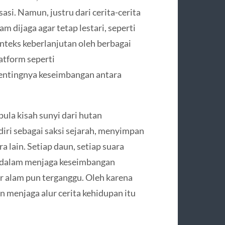
asi. Namun, justru dari cerita-cerita
m dijaga agar tetap lestari, seperti
onteks keberlanjutan oleh berbagai
atform seperti
entingnya keseimbangan antara
pula kisah sunyi dari hutan
iri sebagai saksi sejarah, menyimpan
a lain. Setiap daun, setiap suara
an dalam menjaga keseimbangan
ar alam pun terganggu. Oleh karena
n menjaga alur cerita kehidupan itu