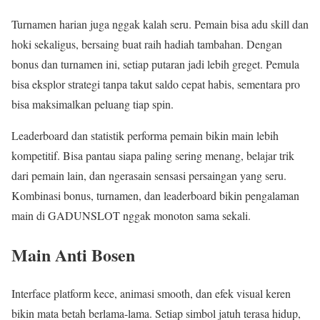
Turnamen harian juga nggak kalah seru. Pemain bisa adu skill dan
hoki sekaligus, bersaing buat raih hadiah tambahan. Dengan
bonus dan turnamen ini, setiap putaran jadi lebih greget. Pemula
bisa eksplor strategi tanpa takut saldo cepat habis, sementara pro
bisa maksimalkan peluang tiap spin.
Leaderboard dan statistik performa pemain bikin main lebih
kompetitif. Bisa pantau siapa paling sering menang, belajar trik
dari pemain lain, dan ngerasain sensasi persaingan yang seru.
Kombinasi bonus, turnamen, dan leaderboard bikin pengalaman
main di GADUNSLOT nggak monoton sama sekali.
Main Anti Bosen
Interface platform kece, animasi smooth, dan efek visual keren
bikin mata betah berlama-lama. Setiap simbol jatuh terasa hidup,