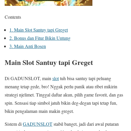
Contents
1.
Main Slot Santuy tapi Greget
2.
Bonus dan Fitur Bikin Untung
3.
Main Anti Bosen
Main Slot Santuy tapi Greget
Di GADUNSLOT, main
slot
tuh bisa santuy tapi peluang
menang tetap gede, bro! Nggak perlu panik atau ribet mikirin
strategi njelimet. Tinggal daftar akun, pilih game favorit, dan gas
spin. Sensasi tiap simbol jatuh bikin deg-degan tapi tetap fun,
bikin pengalaman main makin greget.
Sistem di
GADUNSLOT
stabil banget, jadi dari awal putaran