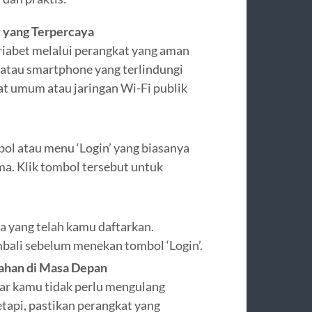
 yang Terpercaya
riabet melalui perangkat yang aman
 atau smartphone yang terlindungi
t umum atau jaringan Wi-Fi publik
bol atau menu ‘Login’ yang biasanya
ma. Klik tombol tersebut untuk
a yang telah kamu daftarkan.
embali sebelum menekan tombol ‘Login’.
dahan di Masa Depan
 agar kamu tidak perlu mengulang
etapi, pastikan perangkat yang