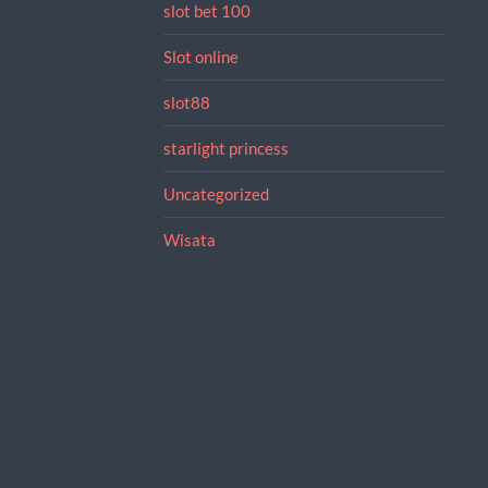
slot bet 100
Slot online
slot88
starlight princess
Uncategorized
Wisata