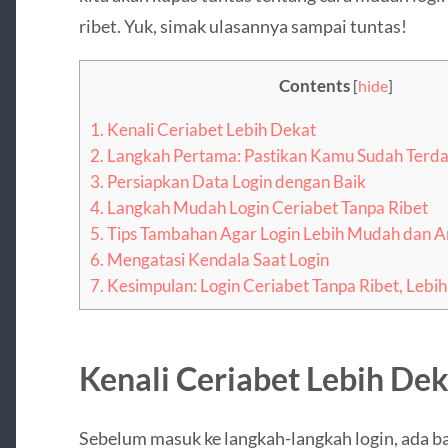
ribet. Yuk, simak ulasannya sampai tuntas!
Contents
[
hide
]
1.
Kenali Ceriabet Lebih Dekat
2.
Langkah Pertama: Pastikan Kamu Sudah Terda
3.
Persiapkan Data Login dengan Baik
4.
Langkah Mudah Login Ceriabet Tanpa Ribet
5.
Tips Tambahan Agar Login Lebih Mudah dan 
6.
Mengatasi Kendala Saat Login
7.
Kesimpulan: Login Ceriabet Tanpa Ribet, Lebih
Kenali Ceriabet Lebih De
Sebelum masuk ke langkah-langkah login, ada 