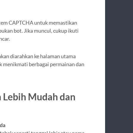
istem CAPTCHA untuk memastikan
ukan bot. Jika muncul, cukup ikuti
ncar.
 akan diarahkan ke halaman utama
k menikmati berbagai permainan dan
n Lebih Mudah dan
eda