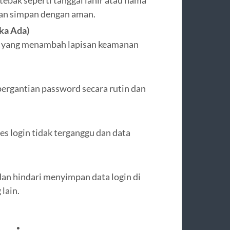
bak seperti tanggal lahir atau nama
dan simpan dengan aman.
ika Ada)
i, yang menambah lapisan keamanan
ergantian password secara rutin dan
ses login tidak terganggu dan data
 dan hindari menyimpan data login di
lain.