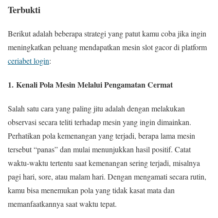
Terbukti
Berikut adalah beberapa strategi yang patut kamu coba jika ingin
meningkatkan peluang mendapatkan mesin slot gacor di platform
ceriabet login
:
1.
Kenali Pola Mesin Melalui Pengamatan Cermat
Salah satu cara yang paling jitu adalah dengan melakukan
observasi secara teliti terhadap mesin yang ingin dimainkan.
Perhatikan pola kemenangan yang terjadi, berapa lama mesin
tersebut “panas” dan mulai menunjukkan hasil positif. Catat
waktu-waktu tertentu saat kemenangan sering terjadi, misalnya
pagi hari, sore, atau malam hari. Dengan mengamati secara rutin,
kamu bisa menemukan pola yang tidak kasat mata dan
memanfaatkannya saat waktu tepat.