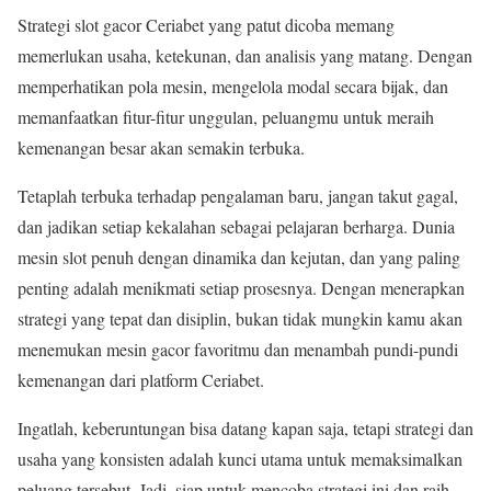
Strategi slot gacor Ceriabet yang patut dicoba memang
memerlukan usaha, ketekunan, dan analisis yang matang. Dengan
memperhatikan pola mesin, mengelola modal secara bijak, dan
memanfaatkan fitur-fitur unggulan, peluangmu untuk meraih
kemenangan besar akan semakin terbuka.
Tetaplah terbuka terhadap pengalaman baru, jangan takut gagal,
dan jadikan setiap kekalahan sebagai pelajaran berharga. Dunia
mesin slot penuh dengan dinamika dan kejutan, dan yang paling
penting adalah menikmati setiap prosesnya. Dengan menerapkan
strategi yang tepat dan disiplin, bukan tidak mungkin kamu akan
menemukan mesin gacor favoritmu dan menambah pundi-pundi
kemenangan dari platform Ceriabet.
Ingatlah, keberuntungan bisa datang kapan saja, tetapi strategi dan
usaha yang konsisten adalah kunci utama untuk memaksimalkan
peluang tersebut. Jadi, siap untuk mencoba strategi ini dan raih