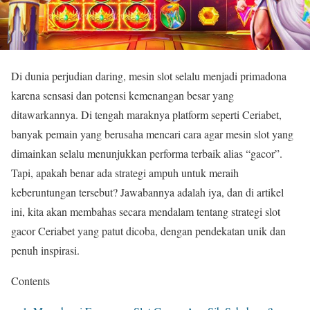
Di dunia perjudian daring, mesin slot selalu menjadi primadona
karena sensasi dan potensi kemenangan besar yang
ditawarkannya. Di tengah maraknya platform seperti Ceriabet,
banyak pemain yang berusaha mencari cara agar mesin slot yang
dimainkan selalu menunjukkan performa terbaik alias “gacor”.
Tapi, apakah benar ada strategi ampuh untuk meraih
keberuntungan tersebut? Jawabannya adalah iya, dan di artikel
ini, kita akan membahas secara mendalam tentang strategi slot
gacor Ceriabet yang patut dicoba, dengan pendekatan unik dan
penuh inspirasi.
Contents