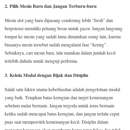
2.
Pilih Mesin Baru dan Jangan Terburu-buru
Mesin slot yang baru dipasang cenderung lebih “fresh” dan
berpotensi memiliki peluang besar untuk gacor. Jangan langsung
lompat ke mesin yang sudah lama dimainkan orang lain, karena
biasanya mesin tersebut sudah mengalami fase “kering”.
Sebaiknya, cari mesin baru, lalu mainkan dalam jumlah kecil
terlebih dahulu untuk menguji performa.
3.
Kelola Modal dengan Bijak dan Disiplin
Salah satu faktor utama keberhasilan adalah pengelolaan modal
yang baik. Tetapkan batas kerugian dan target kemenangan
sebelum mulai bermain. Jangan tergoda untuk terus bermain
ketika sudah mencapai batas kerugian, dan jangan terlalu cepat
puas saat memperoleh kemenangan kecil. Disiplin dalam
mengatur keuangan akan membantu kamu tetap fokus dan tidak