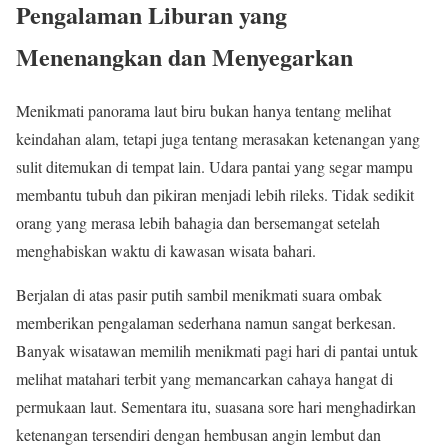
Pengalaman Liburan yang
Menenangkan dan Menyegarkan
Menikmati panorama laut biru bukan hanya tentang melihat
keindahan alam, tetapi juga tentang merasakan ketenangan yang
sulit ditemukan di tempat lain. Udara pantai yang segar mampu
membantu tubuh dan pikiran menjadi lebih rileks. Tidak sedikit
orang yang merasa lebih bahagia dan bersemangat setelah
menghabiskan waktu di kawasan wisata bahari.
Berjalan di atas pasir putih sambil menikmati suara ombak
memberikan pengalaman sederhana namun sangat berkesan.
Banyak wisatawan memilih menikmati pagi hari di pantai untuk
melihat matahari terbit yang memancarkan cahaya hangat di
permukaan laut. Sementara itu, suasana sore hari menghadirkan
ketenangan tersendiri dengan hembusan angin lembut dan