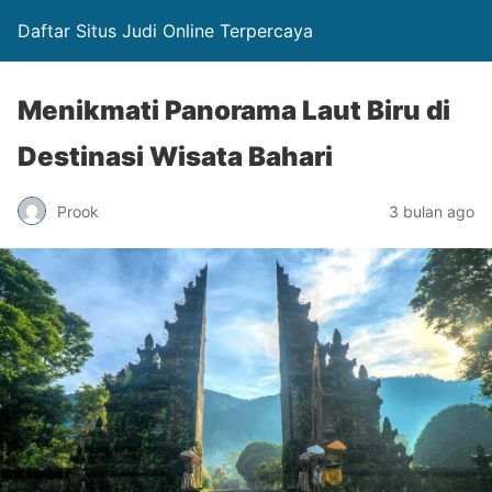
Daftar Situs Judi Online Terpercaya
Menikmati Panorama Laut Biru di
Destinasi Wisata Bahari
Prook
3 bulan ago