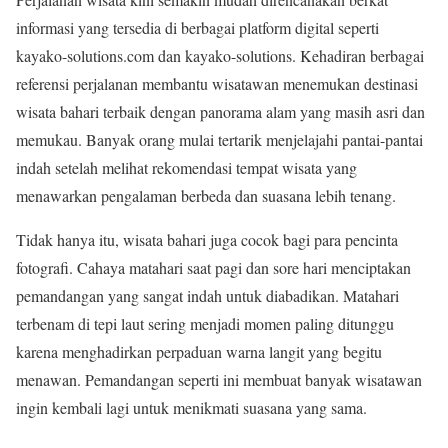
informasi yang tersedia di berbagai platform digital seperti
kayako-solutions.com dan kayako-solutions. Kehadiran berbagai
referensi perjalanan membantu wisatawan menemukan destinasi
wisata bahari terbaik dengan panorama alam yang masih asri dan
memukau. Banyak orang mulai tertarik menjelajahi pantai-pantai
indah setelah melihat rekomendasi tempat wisata yang
menawarkan pengalaman berbeda dan suasana lebih tenang.
Tidak hanya itu, wisata bahari juga cocok bagi para pencinta
fotografi. Cahaya matahari saat pagi dan sore hari menciptakan
pemandangan yang sangat indah untuk diabadikan. Matahari
terbenam di tepi laut sering menjadi momen paling ditunggu
karena menghadirkan perpaduan warna langit yang begitu
menawan. Pemandangan seperti ini membuat banyak wisatawan
ingin kembali lagi untuk menikmati suasana yang sama.