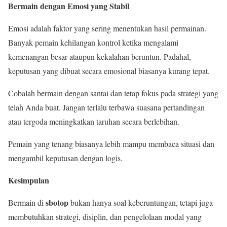
Bermain dengan Emosi yang Stabil
Emosi adalah faktor yang sering menentukan hasil permainan.
Banyak pemain kehilangan kontrol ketika mengalami
kemenangan besar ataupun kekalahan beruntun. Padahal,
keputusan yang dibuat secara emosional biasanya kurang tepat.
Cobalah bermain dengan santai dan tetap fokus pada strategi yang
telah Anda buat. Jangan terlalu terbawa suasana pertandingan
atau tergoda meningkatkan taruhan secara berlebihan.
Pemain yang tenang biasanya lebih mampu membaca situasi dan
mengambil keputusan dengan logis.
Kesimpulan
sbotop
Bermain di
bukan hanya soal keberuntungan, tetapi juga
membutuhkan strategi, disiplin, dan pengelolaan modal yang