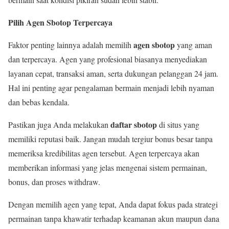
Pilih Agen Sbotop Terpercaya
agen sbotop
Faktor penting lainnya adalah memilih
yang aman
dan terpercaya. Agen yang profesional biasanya menyediakan
layanan cepat, transaksi aman, serta dukungan pelanggan 24 jam.
Hal ini penting agar pengalaman bermain menjadi lebih nyaman
dan bebas kendala.
daftar sbotop
Pastikan juga Anda melakukan
di situs yang
memiliki reputasi baik. Jangan mudah tergiur bonus besar tanpa
memeriksa kredibilitas agen tersebut. Agen terpercaya akan
memberikan informasi yang jelas mengenai sistem permainan,
bonus, dan proses withdraw.
Dengan memilih agen yang tepat, Anda dapat fokus pada strategi
permainan tanpa khawatir terhadap keamanan akun maupun dana