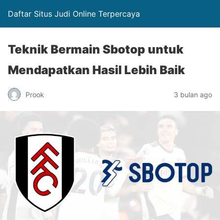
Daftar Situs Judi Online Terpercaya
Teknik Bermain Sbotop untuk
Mendapatkan Hasil Lebih Baik
Prook
3 bulan ago