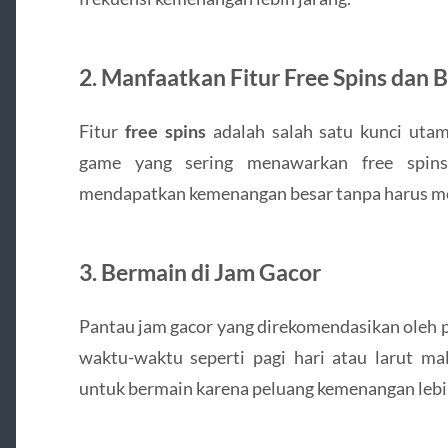
2. Manfaatkan Fitur Free Spins dan 
Fitur
free spins
adalah salah satu kunci uta
game yang sering menawarkan free spins
mendapatkan kemenangan besar tanpa harus m
3. Bermain di Jam Gacor
Pantau jam gacor yang direkomendasikan oleh pe
waktu-waktu seperti pagi hari atau larut ma
untuk bermain karena peluang kemenangan lebih