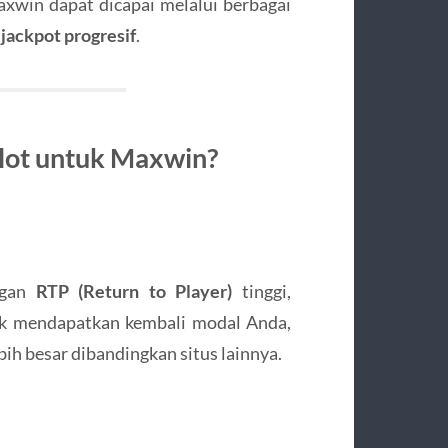
axwin dapat dicapai melalui berbagai
u
jackpot progresif
.
lot untuk Maxwin?
ngan
RTP (Return to Player)
tinggi,
tuk mendapatkan kembali modal Anda,
h besar dibandingkan situs lainnya.