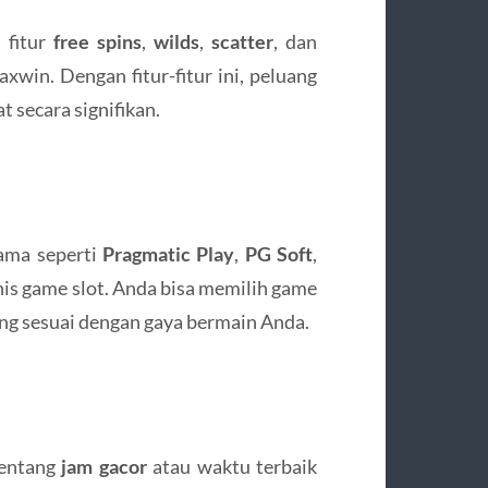
 fitur
free spins
,
wilds
,
scatter
, dan
xwin. Dengan fitur-fitur ini, peluang
secara signifikan.
ama seperti
Pragmatic Play
,
PG Soft
,
s game slot. Anda bisa memilih game
ang sesuai dengan gaya bermain Anda.
tentang
jam gacor
atau waktu terbaik