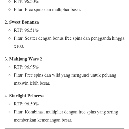
RTP: 96.50%
Fitur: Free spins dan multiplier besar.
Sweet Bonanza
RTP: 96.51%
Fitur: Scatter dengan bonus free spins dan pengganda hingga
x100.
Mahjong Ways 2
RTP: 96.95%
Fitur: Free spins dan wild yang mengunci untuk peluang
maxwin lebih besar.
Starlight Princess
RTP: 96.50%
Fitur: Kombinasi multiplier dengan free spins yang sering
memberikan kemenangan besar.