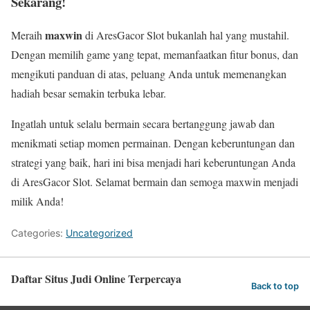
Sekarang!
maxwin
Meraih
di AresGacor Slot bukanlah hal yang mustahil.
Dengan memilih game yang tepat, memanfaatkan fitur bonus, dan
mengikuti panduan di atas, peluang Anda untuk memenangkan
hadiah besar semakin terbuka lebar.
Ingatlah untuk selalu bermain secara bertanggung jawab dan
menikmati setiap momen permainan. Dengan keberuntungan dan
strategi yang baik, hari ini bisa menjadi hari keberuntungan Anda
di AresGacor Slot. Selamat bermain dan semoga maxwin menjadi
milik Anda!
Categories:
Uncategorized
Daftar Situs Judi Online Terpercaya
Back to top