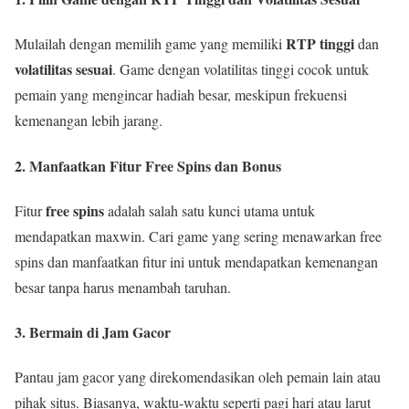
RTP tinggi
Mulailah dengan memilih game yang memiliki
dan
volatilitas sesuai
. Game dengan volatilitas tinggi cocok untuk
pemain yang mengincar hadiah besar, meskipun frekuensi
kemenangan lebih jarang.
2. Manfaatkan Fitur Free Spins dan Bonus
free spins
Fitur
adalah salah satu kunci utama untuk
mendapatkan maxwin. Cari game yang sering menawarkan free
spins dan manfaatkan fitur ini untuk mendapatkan kemenangan
besar tanpa harus menambah taruhan.
3. Bermain di Jam Gacor
Pantau jam gacor yang direkomendasikan oleh pemain lain atau
pihak situs. Biasanya, waktu-waktu seperti pagi hari atau larut