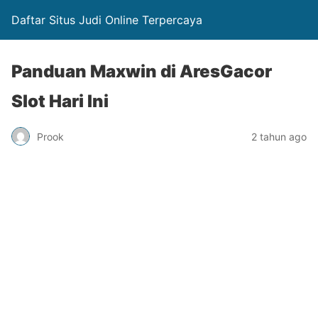
Daftar Situs Judi Online Terpercaya
Panduan Maxwin di AresGacor
Slot Hari Ini
Prook
2 tahun ago