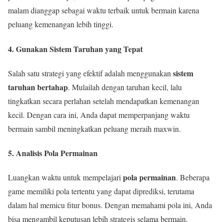
malam dianggap sebagai waktu terbaik untuk bermain karena
peluang kemenangan lebih tinggi.
4. Gunakan Sistem Taruhan yang Tepat
sistem
Salah satu strategi yang efektif adalah menggunakan
taruhan bertahap
. Mulailah dengan taruhan kecil, lalu
tingkatkan secara perlahan setelah mendapatkan kemenangan
kecil. Dengan cara ini, Anda dapat memperpanjang waktu
bermain sambil meningkatkan peluang meraih maxwin.
5. Analisis Pola Permainan
pola permainan
Luangkan waktu untuk mempelajari
. Beberapa
game memiliki pola tertentu yang dapat diprediksi, terutama
dalam hal memicu fitur bonus. Dengan memahami pola ini, Anda
bisa mengambil keputusan lebih strategis selama bermain.