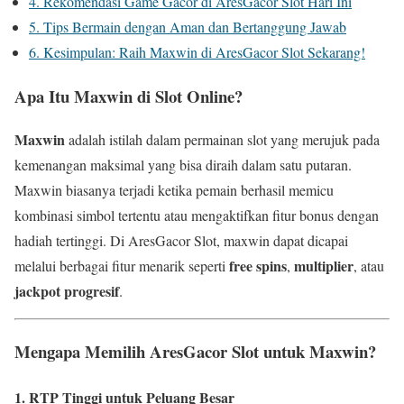
4.
Rekomendasi Game Gacor di AresGacor Slot Hari Ini
5.
Tips Bermain dengan Aman dan Bertanggung Jawab
6.
Kesimpulan: Raih Maxwin di AresGacor Slot Sekarang!
Apa Itu Maxwin di Slot Online?
Maxwin
adalah istilah dalam permainan slot yang merujuk pada
kemenangan maksimal yang bisa diraih dalam satu putaran.
Maxwin biasanya terjadi ketika pemain berhasil memicu
kombinasi simbol tertentu atau mengaktifkan fitur bonus dengan
hadiah tertinggi. Di AresGacor Slot, maxwin dapat dicapai
free spins
multiplier
melalui berbagai fitur menarik seperti
,
, atau
jackpot progresif
.
Mengapa Memilih AresGacor Slot untuk Maxwin?
1. RTP Tinggi untuk Peluang Besar