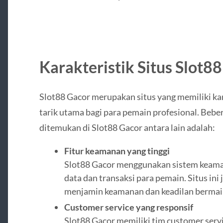
Karakteristik Situs Slot8
Slot88 Gacor merupakan situs yang memiliki kar
tarik utama bagi para pemain profesional. Beber
ditemukan di Slot88 Gacor antara lain adalah:
Fitur keamanan yang tinggi
Slot88 Gacor menggunakan sistem keama
data dan transaksi para pemain. Situs ini 
menjamin keamanan dan keadilan bermai
Customer service yang responsif
Slot88 Gacor memiliki tim customer serv