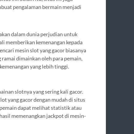
mbuat pengalaman bermain menjadi
unakan dalam dunia perjudian untuk
kali memberikan kemenangan kepada
ncari mesin slot yang gacor biasanya
 ramai dimainkan oleh para pemain,
kemenangan yang lebih tinggi.
inan slotnya yang sering kali gacor.
t yang gacor dengan mudah di situs
pemain dapat melihat statistik atau
rhasil memenangkan jackpot di mesin-