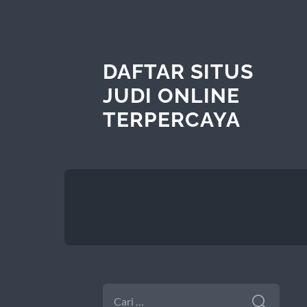
DAFTAR SITUS
JUDI ONLINE
TERPERCAYA
CARI
UNTUK: