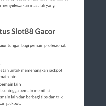
 menyelesaikan masalah yang
tus Slot88 Gacor
keuntungan bagi pemain profesional.
n
mpatan untuk memenangkan jackpot
main lain.
pemain lain
, sehingga pemain memiliki
ain lain dan berbagi tips dan trik
an jackpot.