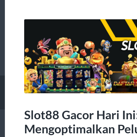
Slot88 Gacor Hari Ini
Mengoptimalkan Pe