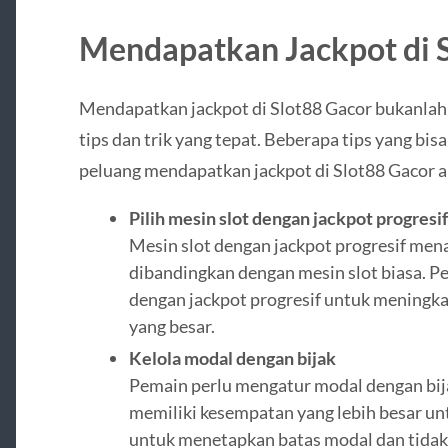
Mendapatkan Jackpot di 
Mendapatkan jackpot di Slot88 Gacor bukanlah h
tips dan trik yang tepat. Beberapa tips yang b
peluang mendapatkan jackpot di Slot88 Gacor an
Pilih mesin slot dengan jackpot progresif
Mesin slot dengan jackpot progresif men
dibandingkan dengan mesin slot biasa. P
dengan jackpot progresif untuk meningk
yang besar.
Kelola modal dengan bijak
Pemain perlu mengatur modal dengan bija
memiliki kesempatan yang lebih besar u
untuk menetapkan batas modal dan tidak 