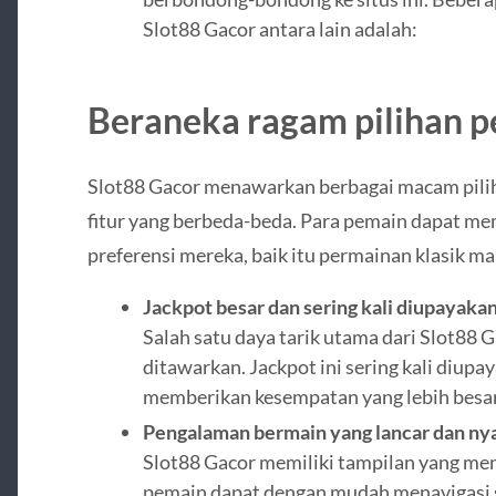
Slot88 Gacor antara lain adalah:
Beraneka ragam pilihan p
Slot88 Gacor menawarkan berbagai macam pili
fitur yang berbeda-beda. Para pemain dapat me
preferensi mereka, baik itu permainan klasik 
Jackpot besar dan sering kali diupayaka
Salah satu daya tarik utama dari Slot88 
ditawarkan. Jackpot ini sering kali diupa
memberikan kesempatan yang lebih besa
Pengalaman bermain yang lancar dan n
Slot88 Gacor memiliki tampilan yang me
pemain dapat dengan mudah menavigasi situs