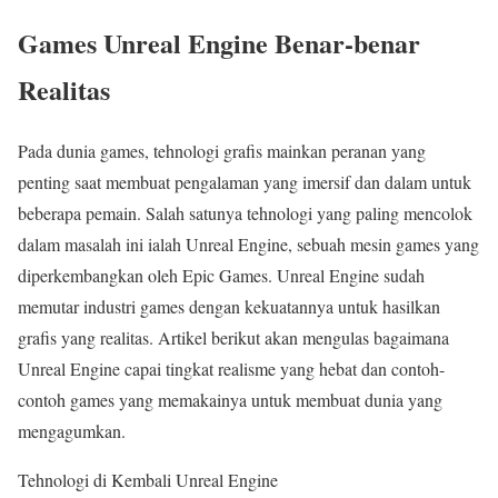
Games Unreal Engine Benar-benar
Realitas
Pada dunia games, tehnologi grafis mainkan peranan yang
penting saat membuat pengalaman yang imersif dan dalam untuk
beberapa pemain. Salah satunya tehnologi yang paling mencolok
dalam masalah ini ialah Unreal Engine, sebuah mesin games yang
diperkembangkan oleh Epic Games. Unreal Engine sudah
memutar industri games dengan kekuatannya untuk hasilkan
grafis yang realitas. Artikel berikut akan mengulas bagaimana
Unreal Engine capai tingkat realisme yang hebat dan contoh-
contoh games yang memakainya untuk membuat dunia yang
mengagumkan.
Tehnologi di Kembali Unreal Engine