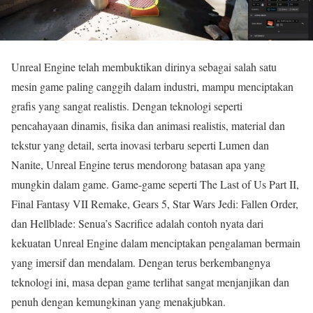
Unreal Engine telah membuktikan dirinya sebagai salah satu
mesin game paling canggih dalam industri, mampu menciptakan
grafis yang sangat realistis. Dengan teknologi seperti
pencahayaan dinamis, fisika dan animasi realistis, material dan
tekstur yang detail, serta inovasi terbaru seperti Lumen dan
Nanite, Unreal Engine terus mendorong batasan apa yang
mungkin dalam game. Game-game seperti The Last of Us Part II,
Final Fantasy VII Remake, Gears 5, Star Wars Jedi: Fallen Order,
dan Hellblade: Senua’s Sacrifice adalah contoh nyata dari
kekuatan Unreal Engine dalam menciptakan pengalaman bermain
yang imersif dan mendalam. Dengan terus berkembangnya
teknologi ini, masa depan game terlihat sangat menjanjikan dan
penuh dengan kemungkinan yang menakjubkan.