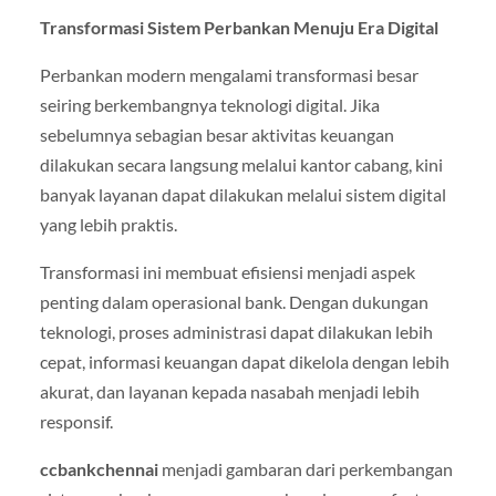
Transformasi Sistem Perbankan Menuju Era Digital
Perbankan modern mengalami transformasi besar
seiring berkembangnya teknologi digital. Jika
sebelumnya sebagian besar aktivitas keuangan
dilakukan secara langsung melalui kantor cabang, kini
banyak layanan dapat dilakukan melalui sistem digital
yang lebih praktis.
Transformasi ini membuat efisiensi menjadi aspek
penting dalam operasional bank. Dengan dukungan
teknologi, proses administrasi dapat dilakukan lebih
cepat, informasi keuangan dapat dikelola dengan lebih
akurat, dan layanan kepada nasabah menjadi lebih
responsif.
ccbankchennai
menjadi gambaran dari perkembangan