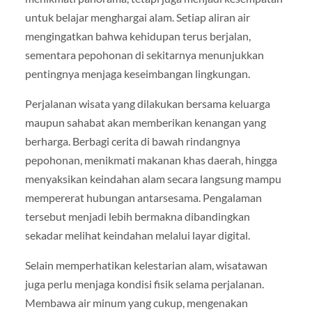
untuk belajar menghargai alam. Setiap aliran air
mengingatkan bahwa kehidupan terus berjalan,
sementara pepohonan di sekitarnya menunjukkan
pentingnya menjaga keseimbangan lingkungan.
Perjalanan wisata yang dilakukan bersama keluarga
maupun sahabat akan memberikan kenangan yang
berharga. Berbagi cerita di bawah rindangnya
pepohonan, menikmati makanan khas daerah, hingga
menyaksikan keindahan alam secara langsung mampu
mempererat hubungan antarsesama. Pengalaman
tersebut menjadi lebih bermakna dibandingkan
sekadar melihat keindahan melalui layar digital.
Selain memperhatikan kelestarian alam, wisatawan
juga perlu menjaga kondisi fisik selama perjalanan.
Membawa air minum yang cukup, mengenakan