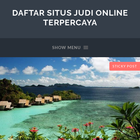
DAFTAR SITUS JUDI ONLINE
TERPERCAYA
SHOW MENU
STICKY POST