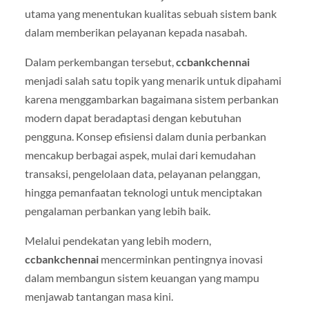
utama yang menentukan kualitas sebuah sistem bank
dalam memberikan pelayanan kepada nasabah.
Dalam perkembangan tersebut,
ccbankchennai
menjadi salah satu topik yang menarik untuk dipahami
karena menggambarkan bagaimana sistem perbankan
modern dapat beradaptasi dengan kebutuhan
pengguna. Konsep efisiensi dalam dunia perbankan
mencakup berbagai aspek, mulai dari kemudahan
transaksi, pengelolaan data, pelayanan pelanggan,
hingga pemanfaatan teknologi untuk menciptakan
pengalaman perbankan yang lebih baik.
Melalui pendekatan yang lebih modern,
ccbankchennai
mencerminkan pentingnya inovasi
dalam membangun sistem keuangan yang mampu
menjawab tantangan masa kini.