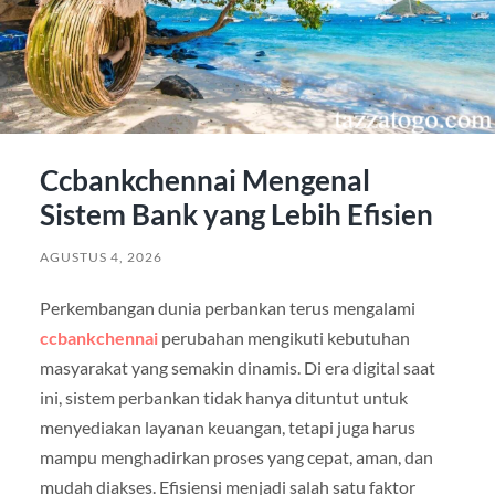
Ccbankchennai Mengenal
Sistem Bank yang Lebih Efisien
AGUSTUS 4, 2026
Perkembangan dunia perbankan terus mengalami
ccbankchennai
perubahan mengikuti kebutuhan
masyarakat yang semakin dinamis. Di era digital saat
ini, sistem perbankan tidak hanya dituntut untuk
menyediakan layanan keuangan, tetapi juga harus
mampu menghadirkan proses yang cepat, aman, dan
mudah diakses. Efisiensi menjadi salah satu faktor