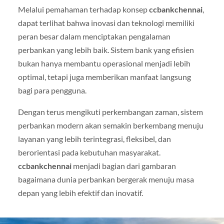
Melalui pemahaman terhadap konsep
ccbankchennai
,
dapat terlihat bahwa inovasi dan teknologi memiliki
peran besar dalam menciptakan pengalaman
perbankan yang lebih baik. Sistem bank yang efisien
bukan hanya membantu operasional menjadi lebih
optimal, tetapi juga memberikan manfaat langsung
bagi para pengguna.
Dengan terus mengikuti perkembangan zaman, sistem
perbankan modern akan semakin berkembang menuju
layanan yang lebih terintegrasi, fleksibel, dan
berorientasi pada kebutuhan masyarakat.
ccbankchennai
menjadi bagian dari gambaran
bagaimana dunia perbankan bergerak menuju masa
depan yang lebih efektif dan inovatif.