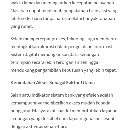
waktu lama dan meningkatkan kecepatan pelayanan.
Nasabah dapat menikmati pengalaman transaksi yang
lebih sederhana tanpa harus melalui banyak tahapan
yang rumit.
Selain mempercepat proses, teknologi juga membantu
meningkatkan akurasi dalam pengelolaan informasi.
Sistem digital memungkinkan data keuangan
tersimpan secara lebih terorganisir sehingga
mendukung pengambilan keputusan yang lebih tepat.
Kemudahan Akses Sebagai Faktor Utama
Salah satu indikator sistem bank yang efisien adalah
kemampuannya memberikan akses mudah kepada
pengguna. Masyarakat saat ini membutuhkan layanan
keuangan yang fleksibel dan dapat digunakan sesuai
dengan aktivitas sehari-hari.