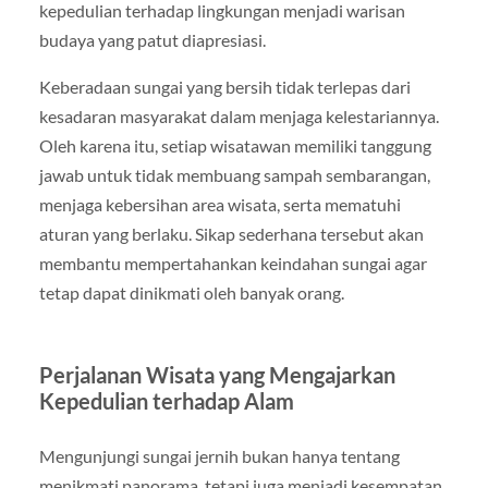
kepedulian terhadap lingkungan menjadi warisan
budaya yang patut diapresiasi.
Keberadaan sungai yang bersih tidak terlepas dari
kesadaran masyarakat dalam menjaga kelestariannya.
Oleh karena itu, setiap wisatawan memiliki tanggung
jawab untuk tidak membuang sampah sembarangan,
menjaga kebersihan area wisata, serta mematuhi
aturan yang berlaku. Sikap sederhana tersebut akan
membantu mempertahankan keindahan sungai agar
tetap dapat dinikmati oleh banyak orang.
Perjalanan Wisata yang Mengajarkan
Kepedulian terhadap Alam
Mengunjungi sungai jernih bukan hanya tentang
menikmati panorama, tetapi juga menjadi kesempatan