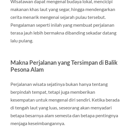
Wisatawan dapat mengenal budaya lokal, mencicipi
makanan khas laut yang segar, hingga mendengarkan
cerita menarik mengenai sejarah pulau tersebut.
Pengalaman seperti inilah yang membuat perjalanan
terasa jauh lebih bermakna dibanding sekadar datang
lalu pulang.
Makna Perjalanan yang Tersimpan di Balik
Pesona Alam
Perjalanan wisata sejatinya bukan hanya tentang
berpindah tempat, tetapi juga memberikan
kesempatan untuk mengenal diri sendiri. Ketika berada
di tengah laut yang luas, seseorang akan menyadari
betapa besarnya alam semesta dan betapa pentingnya
menjaga keseimbangannya.