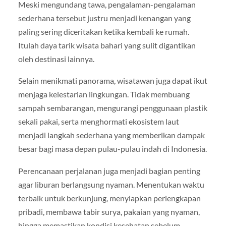
Meski mengundang tawa, pengalaman-pengalaman
sederhana tersebut justru menjadi kenangan yang
paling sering diceritakan ketika kembali ke rumah.
Itulah daya tarik wisata bahari yang sulit digantikan
oleh destinasi lainnya.
Selain menikmati panorama, wisatawan juga dapat ikut
menjaga kelestarian lingkungan. Tidak membuang
sampah sembarangan, mengurangi penggunaan plastik
sekali pakai, serta menghormati ekosistem laut
menjadi langkah sederhana yang memberikan dampak
besar bagi masa depan pulau-pulau indah di Indonesia.
Perencanaan perjalanan juga menjadi bagian penting
agar liburan berlangsung nyaman. Menentukan waktu
terbaik untuk berkunjung, menyiapkan perlengkapan
pribadi, membawa tabir surya, pakaian yang nyaman,
hingga memastikan kondisi kesehatan sebelum